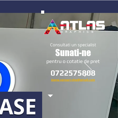
Consultati un specialist
Sunati-ne
​pentru o cotatie de pret
0722575808
ioana.vanzari.viva@gmail.com
OASE