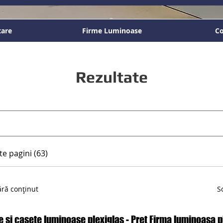
tare
Firme Luminoase
Co
Rezultate
te pagini (63)
ără conținut
S
e si casete luminoase plexiglas - Pret Firma luminoasa p