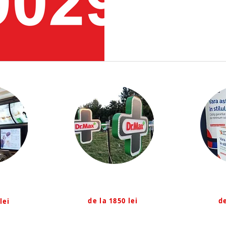
Cruci Farmacie
Exp
inoase
de la 1850 lei
de
lei