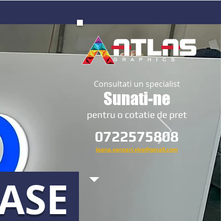
Consultati un specialist
Sunati-ne
​pentru o cotatie de pret
0722575808
ioana.vanzari.viva@gmail.com
OASE