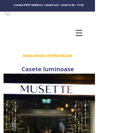
Cotatie PRET telefonic / email luni - vineri 8:30 - 17:30
Consultati un specialist
Sunati-ne
​pentru o cotatie de pret
0722575808
ioana.vanzari.viva@gmail.com
Casete luminoase