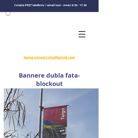
Cotatie PRET telefonic / email luni - vineri 8:30 - 17:30
Consultati un specialist
Sunati-ne
​pentru o cotatie de pret
0722575808
ioana.vanzari.viva@gmail.com
Bannere dubla fata-
blockout