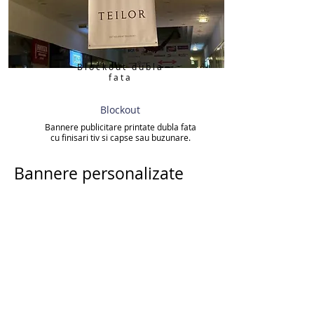
Blockout dubla
fata
Blockout
Bannere publicitare printate dubla fata
cu finisari tiv si capse sau buzunare.
Bannere personalizate
pentru exterior si interior.
Modele de bannere
Banner publicitar printat cu grafica trimisa de client
Ca sa obtineti un banner publicitar de acest tip,
trebuie sa ne trimiteti grafica pe adresa de mail, sau
un link de wetransfer pe whatsapp. Producem
bannere la orice dimensiune, iar in cazul in care nu
aveti grafica va punem la dispozitie serviciul de
grafica!
Banner publicitar printat
cu texte standard