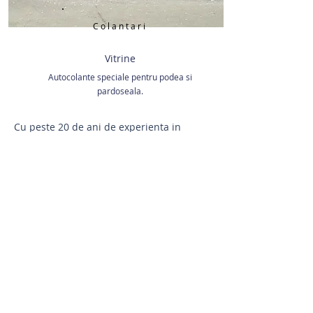
Colantari
Vitrine
Autocolante speciale pentru podea si
pardoseala.
Cu peste 20 de ani de experienta in
domeniul colantarii spatiilor comerciale,
ne-am specializat in proiectarea si
realizarea de autocolante personalizate
pe geamuri, vitrine si nu numai.
Ne-am asigurat ca produsele noastre au
cel mai inalt nivel de calitate si sunt
create cu atentie si grija.
In plus, oferim servicii de montaj la
standarde profesionale, astfel incat sa
satisfacem toate cerintele si nevoile
clientilor nostri.