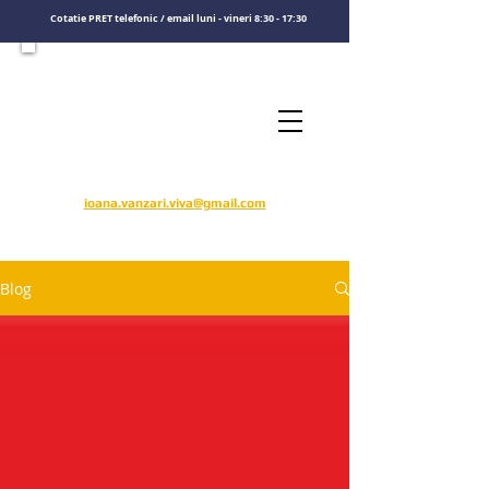
Cotatie PRET telefonic / email luni - vineri 8:30 - 17:30
Consultati un specialist
Sunati-ne
​pentru o cotatie de pret
0722575808
ioana.vanzari.viva@gmail.com
Blog