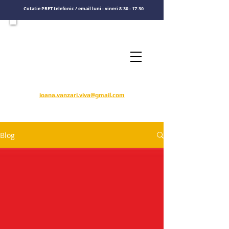
Cotatie PRET telefonic / email luni - vineri 8:30 - 17:30
Consultati un specialist
Sunati-ne
​pentru o cotatie de pret
0722575808
ioana.vanzari.viva@gmail.com
Blog