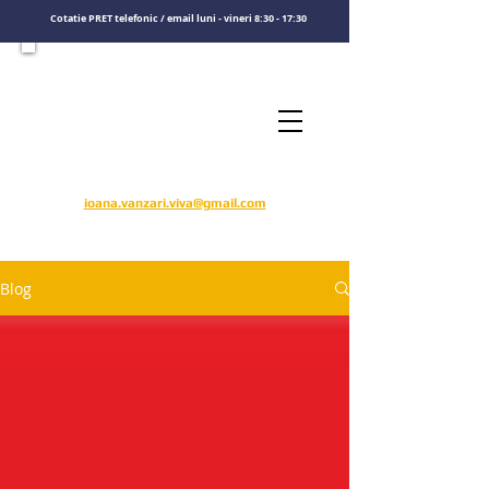
Cotatie PRET telefonic / email luni - vineri 8:30 - 17:30
Consultati un specialist
Sunati-ne
​pentru o cotatie de pret
0722575808
ioana.vanzari.viva@gmail.com
Blog