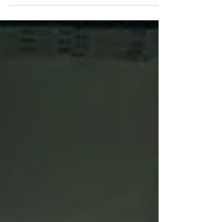
va ofera o gama larga de banner/mesh...