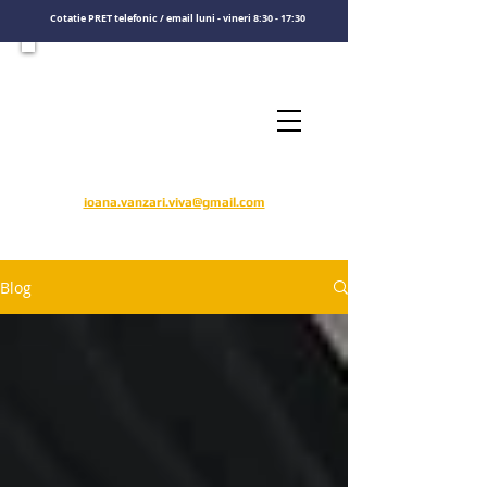
Cotatie PRET telefonic / email luni - vineri 8:30 - 17:30
Consultati un specialist
Sunati-ne
​pentru o cotatie de pret
0722575808
ioana.vanzari.viva@gmail.com
Blog