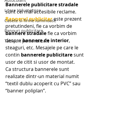
Autocolant
Bannerele publicitare stradale
Litere Volumetrice
sunt cel mai accesibile reclame. 
Bannerul publicitar
 este prezent 
Casete si firme luminoase
pretutindeni, fie ca vorbim de
Panouri publicitare
bannere stradale
 fie ca vorbim 
despre 
bannere de interior
, 
Tablouri personalizate
steaguri, etc. Mesajele pe care le 
contin 
bannerele publicitare
 sunt 
usor de citit si usor de montat. 
Ca structura bannerele sunt 
realizate dintr-un material numit 
“textil dublu acoperit cu PVC” sau 
“banner poliplan”.