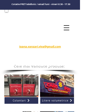
Cotatie PRET telefonic / email luni - vineri 8:30 - 17:30
Consultati un specialist
Sunati-ne
​pentru o cotatie de pret
0722575808
ioana.vanzari.viva@gmail.com
Cele mai vandute produse:
Colantari
Litere volumetrice