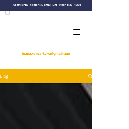
Cotatie PRET telefonic / email luni - vineri 8:30 - 17:30
Consultati un specialist
Sunati-ne
​pentru o cotatie de pret
0722575808
ioana.vanzari.viva@gmail.com
Blog