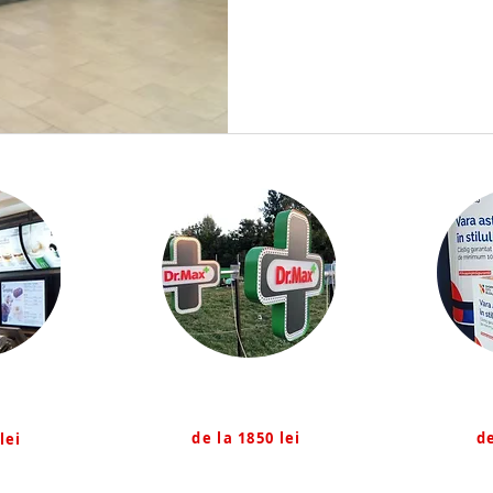
Cruci Farmacie
Exp
inoase
de la 1850 lei
de
lei