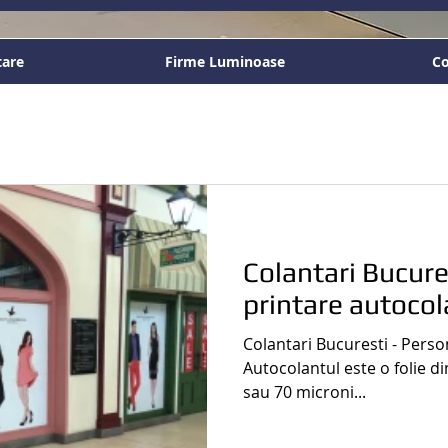
tare
Firme Luminoase
Co
Colantari Bucures
printare autocol
Colantari Bucuresti - Perso
Autocolantul este o folie 
sau 70 microni...