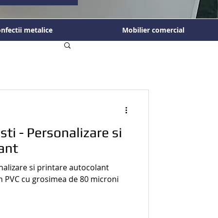
nfectii metalice
Mobilier comercial
ti - Personalizare si
ant
nalizare si printare autocolant
din PVC cu grosimea de 80 microni