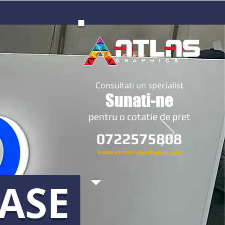
Consultati un specialist
Sunati-ne
​pentru o cotatie de pret
0722575808
ioana.vanzari.viva@gmail.com
OASE