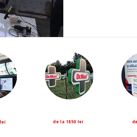
Cruci Farmacie
Exp
inoase
de la 1850 lei
de
lei