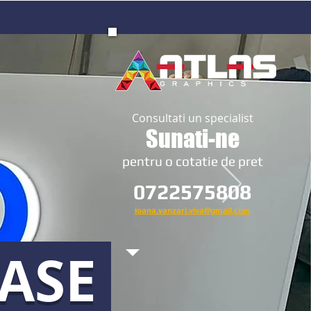
Consultati un specialist
Sunati-ne
​pentru o cotatie de pret
0722575808
ioana.vanzari.viva@gmail.com
OASE