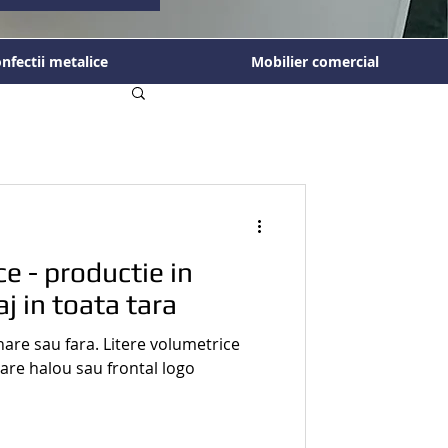
nfectii metalice
Mobilier comercial
ce - productie in
j in toata tara
nare sau fara. Litere volumetrice
are halou sau frontal logo