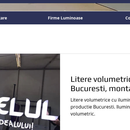
tare
Firme Luminoase
Co
Litere volumetri
Bucuresti, monta
Litere volumetrice cu ilumi
productie Bucuresti. Ilumin
volumetric.