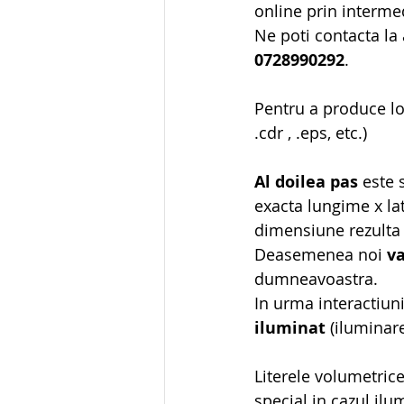
online prin intermed
Ne poti contacta la
0728990292
.
Pentru a produce l
.cdr , .eps, etc.)
Al doilea pas
 este 
exacta lungime x la
dimensiune rezulta 
Deasemenea noi 
v
dumneavoastra.
In urma interactiuni
iluminat
 (iluminar
Literele volumetrice
special in cazul ilu