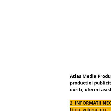
Atlas Media Produ
productiei publicit
doriti, oferim asis
2. INFORMATII NE
Litere volumetrice -