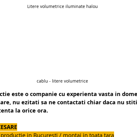
Litere volumetrice iluminate halou
cablu - litere volumetrice
ctie este o companie cu experienta vasta in dome
are, nu ezitati sa ne contactati chiar daca nu stiti
tenta la orice ora.
CESARE
 productie in Bucuresti / montaj in toata tara