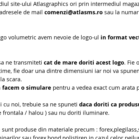
iul site-ului Atlasgraphics ori prin intermediul magaz
 adresele de mail 
comenzi@atlasms.ro
 sau la numar
ogo volumetric avem nevoie de logo-ul 
in format vec
sa ne transmiteti 
cat de mare doriti acest logo
. Fie
time, fie doar una dintre dimensiuni iar noi va spune
la scara.
a facem o simulare
 pentru a vedea exact cum arata 
i cu noi, trebuie sa ne spuneti 
daca doriti ca produsu
e frontala / halou ) sau nu doriti iluminare.
 sunt produse din materiale precum : forex,plegilass,s
minarilor sau forex,bond,polistiren in cazul celor neil