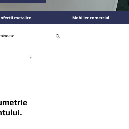
nfectii metalice
Mobilier comercial
luminoase
umetrie 
ntului.