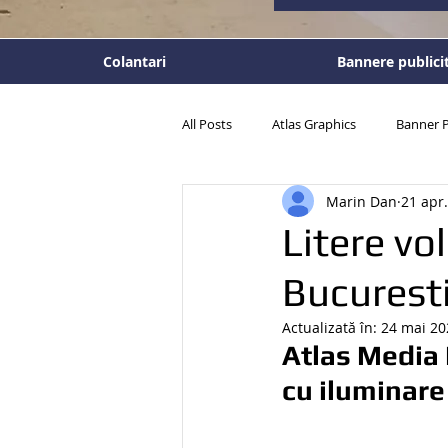
Colantari
Bannere publici
All Posts
Atlas Graphics
Banner P
Marin Dan
21 apr
Panouri publicitare
Tablouri per
Litere vo
Bucuresti
Actualizată în:
24 mai 20
Atlas Media 
cu iluminare 