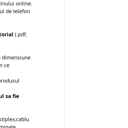
inului online.
ul de telefon 
torial
 (.pdf, 
 o dimensiune 
m ce 
produsul 
l sa fie 
tiplex,cablu 
uminate.