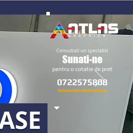
Consultati un specialist
Sunati-ne
​pentru o cotatie de pret
0722575808
ioana.vanzari.viva@gmail.com
OASE