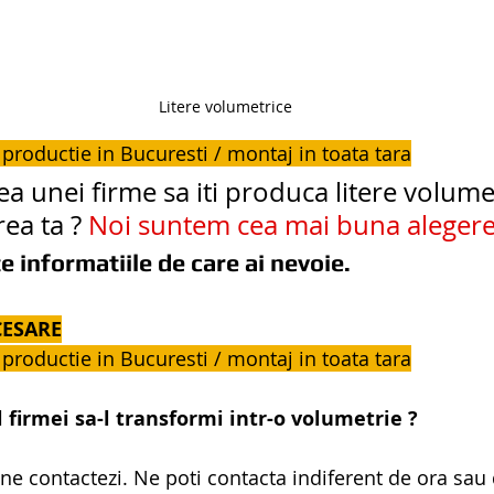
Litere volumetrice
 productie in Bucuresti / montaj in toata tara
rea unei firme sa iti produca litere volume
ea ta ? 
Noi suntem cea mai buna aleger
e informatiile de care ai nevoie.
CESARE
 productie in Bucuresti / montaj in toata tara
l firmei sa-l transformi intr-o volumetrie ?
 ne contactezi. Ne poti contacta indiferent de ora sau d