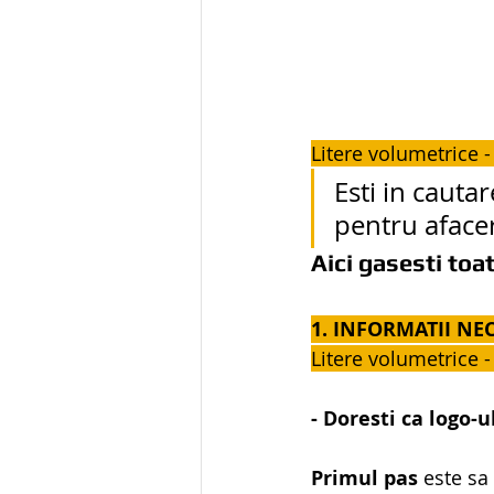
Litere volumetrice -
Esti in cauta
pentru afacer
Aici gasesti toat
1. INFORMATII NE
Litere volumetrice -
- Doresti ca logo-u
Primul pas
 este sa