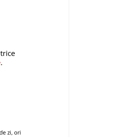
trice 
e
. 
e zi, ori 