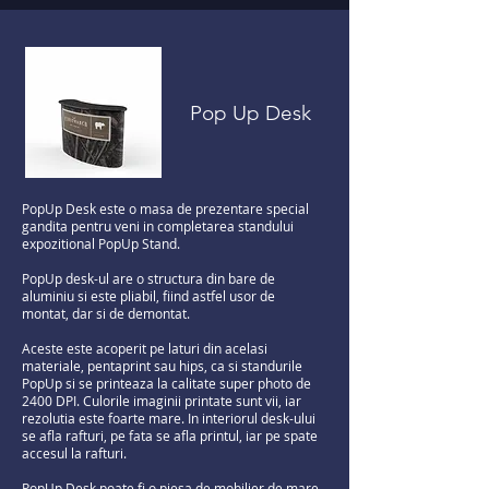
Pop Up Desk
PopUp Desk este o masa de prezentare special
gandita pentru veni in completarea standului
expozitional PopUp Stand.
PopUp desk-ul are o structura din bare de
aluminiu si este pliabil, fiind astfel usor de
montat, dar si de demontat.
Aceste este acoperit pe laturi din acelasi
materiale, pentaprint sau hips, ca si standurile
PopUp si se printeaza la calitate super photo de
2400 DPI. Culorile imaginii printate sunt vii, iar
rezolutia este foarte mare. In interiorul desk-ului
se afla rafturi, pe fata se afla printul, iar pe spate
accesul la rafturi.
PopUp Desk poate fi o piesa de mobilier de mare