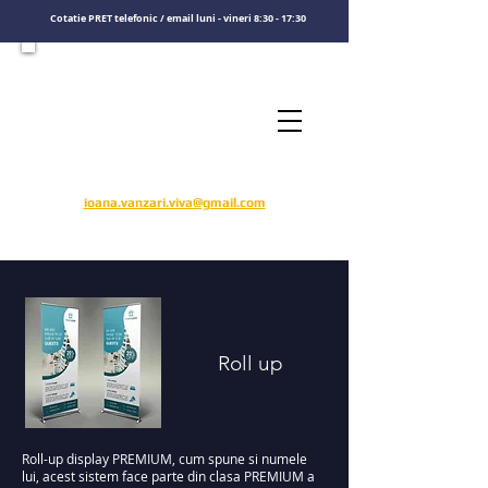
Cotatie PRET telefonic / email luni - vineri 8:30 - 17:30
Consultati un specialist
Sunati-ne
​pentru o cotatie de pret
0722575808
ioana.vanzari.viva@gmail.com
Roll up
Roll-up display PREMIUM, cum spune si numele
lui, acest sistem face parte din clasa PREMIUM a