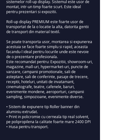
sistemelor roll-up display. Sistemul este usor de
montat, intr-un timp foarte scurt. Este ideal
pentru prezentari si expozitii.
Roll-up display PREMIUM este foarte usor de
transportat de la o locatie la alta, datorita gentii
de transport din material textil.
Se poate transporta usor, montarea si expunerea
acestuia se face foarte simplu si rapid, aceasta
facandu-l ideal pentru locurile unde este nevoie
de o prezentare profesionala.
Este recomandat pentru: Expozitiii, showroom-uri,
magazine, mall-uri, hypermarket-uri, puncte de
vanzare, campanii promotionale, sali de
asteptare, sali de conferinte, pasaje de trecere,
receptii, hoteluri, unitati de invatamant,
cinematografe, teatre, cafenele, baruri,
evenimente mondene, aeroporturi, campanii
sampling, simpozioane, evenimente diverse.
• Sistem de expunere tip Roller banner din
aluminiu extrudat.
• Print in policromie cu cerneala tip real solvent,
pe polipropilena la calitate foarte mare 2400 DPI
• Husa pentru transport.