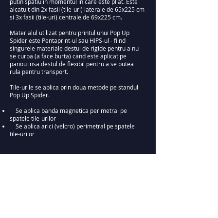
putin spatiu in momentul in care este pliat. Este
alcatuit din 2x fasii (tile-uri) laterale de 65x225 cm
si 3x fasii (tile-uri) centrale de 69x225 cm.
Materialul utilizat pentru printul unui Pop Up
Spider este Pentaprint-ul sau HIPS-ul - fiind
singurele materiale destul de rigide pentru a nu
se curba (a face burta) cand este aplicat pe
panou insa destul de flexibil pentru a se putea
rula pentru transport.
Tile-urile se aplica prin doua metode pe standul
Pop Up Spider.
Se aplica banda magnetica perimetral pe
spatele tile-urilor
Se aplica arici (velcro) perimetral pe spatele
tile-urilor
Steaguri