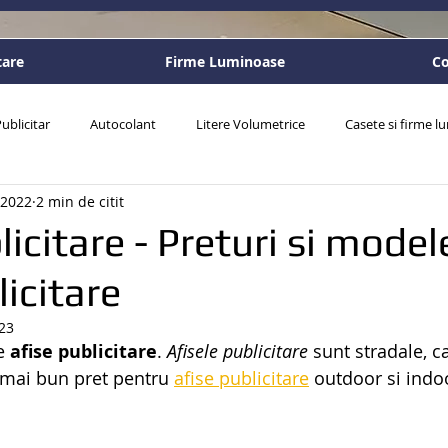
tare
Firme Luminoase
Co
ublicitar
Autocolant
Litere Volumetrice
Casete si firme 
 2022
2 min de citit
sonalizate
licitare - Preturi si model
licitare
23
e 
afise publicitare
. 
Afisele publicitare
 sunt stradale, ca
 mai bun pret pentru 
afise publicitare
 outdoor si indo