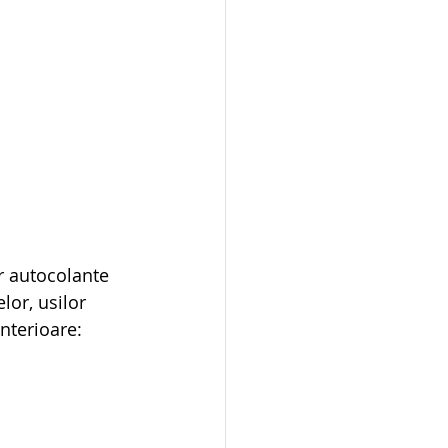
or autocolante 
lor, usilor 
nterioare: 