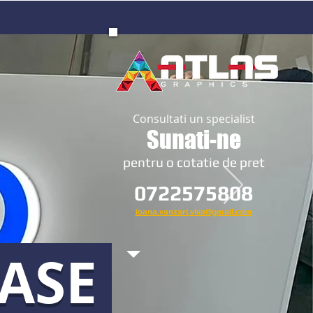
Consultati un specialist
Sunati-ne
​pentru o cotatie de pret
0722575808
ioana.vanzari.viva@gmail.com
OASE