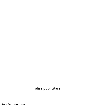
afise publicitare
e de tip banner