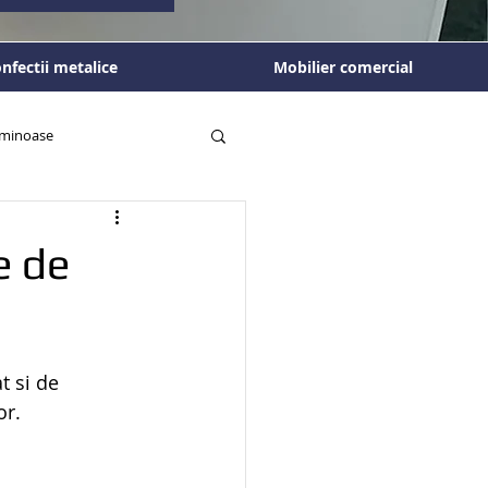
nfectii metalice
Mobilier comercial
luminoase
e de
t si de 
or.