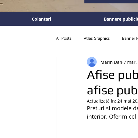
Colantari
Bannere publici
All Posts
Atlas Graphics
Banner P
Marin Dan
7 mar.
Panouri publicitare
Tablouri per
Afise pub
afise pub
Actualizată în:
24 mai 20
Preturi si modele d
interior. Oferim cel