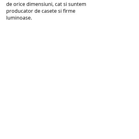
de orice dimensiuni, cat si suntem
producator de casete si firme
luminoase.
Cum pot face cerere
pentru ofertare ?
Trimite cererea pe adresa de mail
comenzi@atlasms.ro
iar in cel mai
scurt timp cineva din departamentul