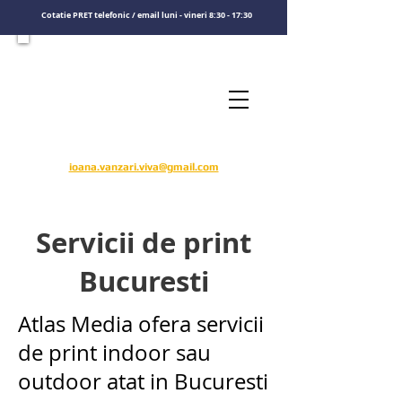
Cotatie PRET telefonic / email luni - vineri 8:30 - 17:30
Consultati un specialist
Sunati-ne
​pentru o cotatie de pret
0722575808
ioana.vanzari.viva@gmail.com
Servicii de print
Bucuresti
Atlas Media ofera servicii
de print indoor sau
outdoor atat in Bucuresti