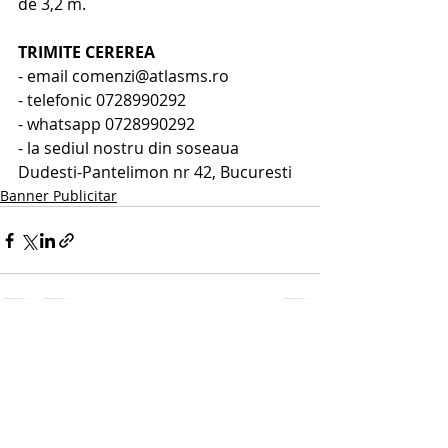
de 3,2 m.
TRIMITE CEREREA 
- email comenzi@atlasms.ro
- telefonic 0728990292
- whatsapp 0728990292
- la sediul nostru din soseaua 
Dudesti-Pantelimon nr 42, Bucuresti
Banner Publicitar
Postări recente
Afișează-le pe toate