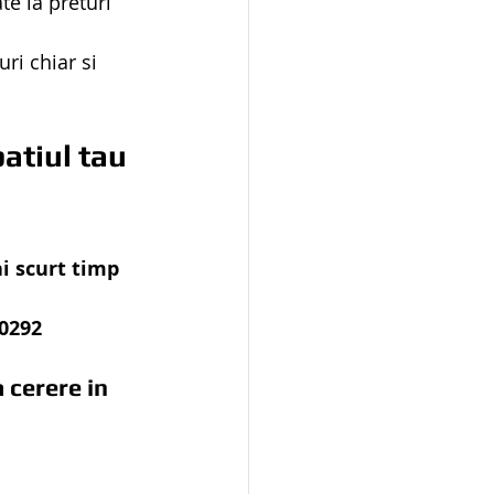
e la preturi 
ri chiar si 
atiul tau 
i scurt timp 
90292
 cerere in 