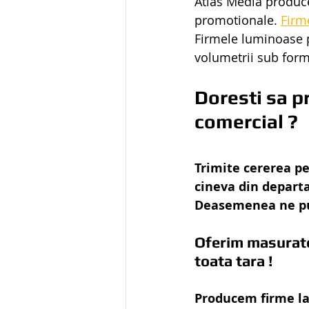
Atlas Media produce
promotionale. 
Firm
​Firmele luminoase p
volumetrii sub form
Doresti sa p
comercial ?
Trimite cererea pe
cineva din departa
Deasemenea ne put
Oferim masurator
toata tara !
Producem firme la