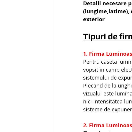
Detalii necesare p
(lungime,latime), 
exterior
Tipuri de fi
1. Firma Luminoas
Pentru caseta lumin
vopsit in camp elect
sistemului de expun
Plecand de la unghi
vizualul este lumina
nici intensitatea l
sisteme de expunere
2. Firma Luminoas