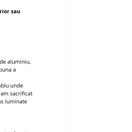
rior sau 
de aluminiu, 
 buna a 
mblu unde 
 am sacrificat 
ns luminate 