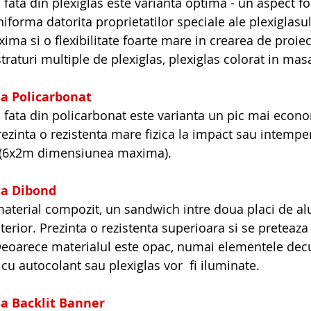
ata din plexiglas este varianta optima - un aspect foa
iforma datorita proprietatilor speciale ale plexiglasului
xima si o flexibilitate foarte mare in crearea de proiec
straturi multiple de plexiglas, plexiglas colorat in mas
a Policarbonat
fata din policarbonat este varianta un pic mai econo
rezinta o rezistenta mare fizica la impact sau intemper
 (6x2m dimensiunea maxima).
sa Dibond
aterial compozit, un sandwich intre doua placi de al
nterior. Prezinta o rezistenta superioara si se preteaza 
 Deoarece materialul este opac, numai elementele dec
cu autocolant sau plexiglas vor  fi iluminate.
a Backlit Banner