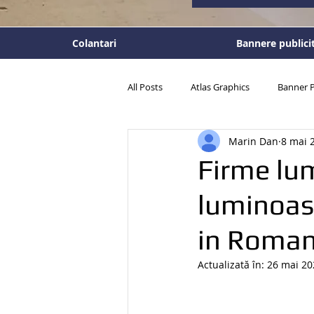
Colantari
Bannere publici
All Posts
Atlas Graphics
Banner P
Marin Dan
8 mai 
Panouri publicitare
Tablouri per
Firme lum
luminoas
in Roman
Actualizată în:
26 mai 20