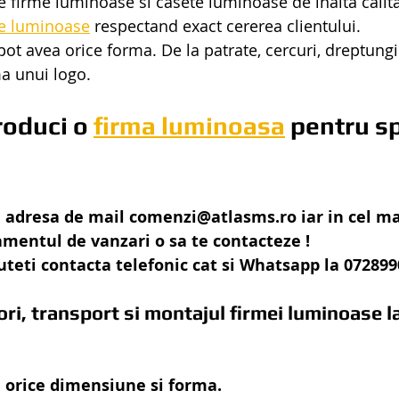
 firme luminoase si casete luminoase de inalta calitat
e luminoase
 respectand exact cererea clientului.
ot avea orice forma. De la patrate, cercuri, dreptungiu
a unui logo. 
roduci o 
firma luminoasa
 pentru sp
 adresa de mail comenzi@atlasms.ro iar in cel ma
mentul de vanzari o sa te contacteze !
eti contacta telefonic cat si Whatsapp la 07289
i, transport si montajul firmei luminoase la
 orice dimensiune si forma.