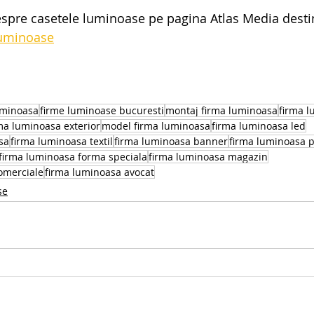
espre casetele luminoase pe pagina Atlas Media desti
luminoase
uminoasa
firme luminoase bucuresti
montaj firma luminoasa
firma l
ma luminoasa exterior
model firma luminoasa
firma luminoasa led
sa
firma luminoasa textil
firma luminoasa banner
firma luminoasa p
firma luminoasa forma speciala
firma luminoasa magazin
comerciale
firma luminoasa avocat
se