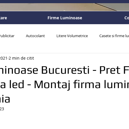
tare
Firme Luminoase
Co
ublicitar
Autocolant
Litere Volumetrice
Casete si firme 
2021
2 min de citit
sonalizate
inoase Bucuresti - Pret 
a led - Montaj firma lum
ia
23