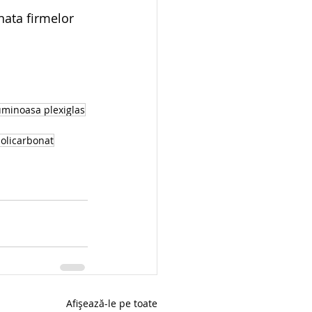
nata firmelor 
uminoasa plexiglas
olicarbonat
Afișează-le pe toate