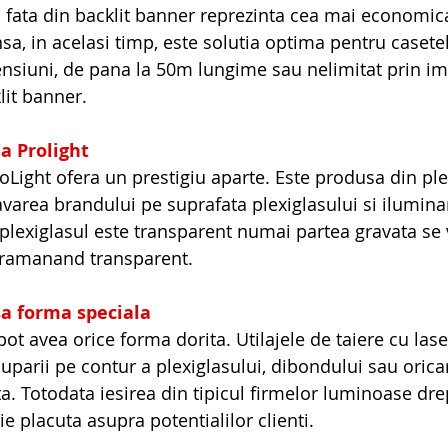
fata din backlit banner reprezinta cea mai economica
sa, in acelasi timp, este solutia optima pentru caset
nsiuni, de pana la 50m lungime sau nelimitat prin i
lit banner.
a Prolight
Light ofera un prestigiu aparte. Este produsa din ple
varea brandului pe suprafata plexiglasului si iluminar
plexiglasul este transparent numai partea gravata se 
i ramanand transparent.
a forma speciala
ot avea orice forma dorita. Utilajele de taiere cu las
uparii pe contur a plexiglasului, dibondului sau oricar
ta. Totodata iesirea din tipicul firmelor luminoase dr
e placuta asupra potentialilor clienti.