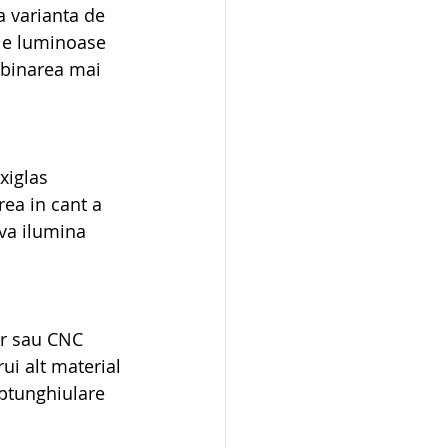
 varianta de 
ele luminoase 
mbinarea mai 
xiglas 
ea in cant a 
va ilumina 
er sau CNC 
ui alt material 
eptunghiulare 