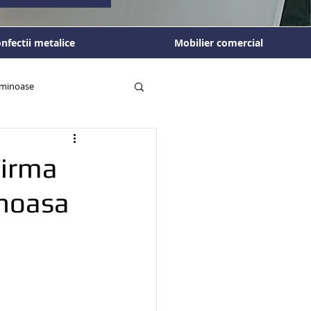
nfectii metalice
Mobilier comercial
luminoase
Firma
inoasa