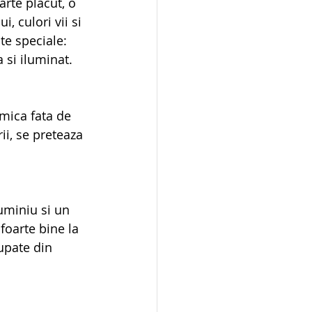
rte placut, o 
, culori vii si 
te speciale: 
a si iluminat.
mica fata de 
ii, se preteaza 
uminiu si un 
foarte bine la 
upate din 