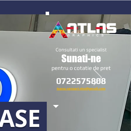
Consultati un specialist
Sunati-ne
​pentru o cotatie de pret
0722575808
ioana.vanzari.viva@gmail.com
OASE