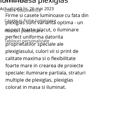
luminoasa plexiglas
Autocolant
Actualizată în:
26 mai 2023
Litere Volumetrice
Firme si casete luminoase cu fata din 
Casete si firme luminoase
plexiglas sunt varianta optima - un 
aspect foarte placut, o iluminare 
Panouri publicitare
perfect uniforma datorita 
Tablouri personalizate
proprietatilor speciale ale 
plexiglasului, culori vii si print de 
calitate maxima si o flexibilitate 
foarte mare in crearea de proiecte 
speciale: iluminare partiala, straturi 
multiple de plexiglas, plexiglas 
colorat in masa si iluminat.