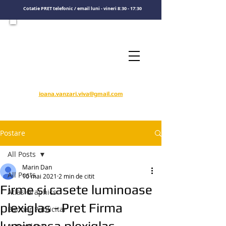
Cotatie PRET telefonic / email luni - vineri 8:30 - 17:30
Consultati un specialist
Sunati-ne
​pentru o cotatie de pret
0722575808
ioana.vanzari.viva@gmail.com
Postare
All Posts
Marin Dan
All Posts
10 mai 2021
2 min de citit
Firme si casete luminoase
Atlas Graphics
plexiglas - Pret Firma
Banner Publicitar