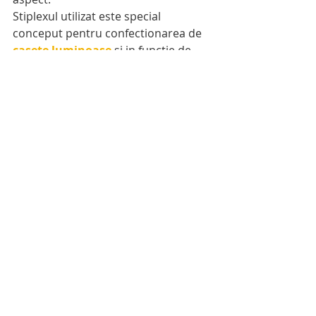
Stiplexul utilizat este special 
conceput pentru confectionarea de
casete luminoase
 si in functie de 
marimea firmei, poate fi de intre 3 si 
5 mm grosime. In vederea 
personalizarii folosim doar atocolant 
translucent ce este disponibil intr-o 
paleta larga de culori.
firme luminoase
casete luminoase
firma luminoasa plexiglas
firma luminoasa bucuresti
firma luminoasa cluj
caseta luminoasa plexiglas
pret firme luminoase
iluminare firma luminoasa
casete luminoase pret
firma luminoasa model
caseta dubla fata
montaj firma luminoasa plexiglas
Casete si firme luminoase