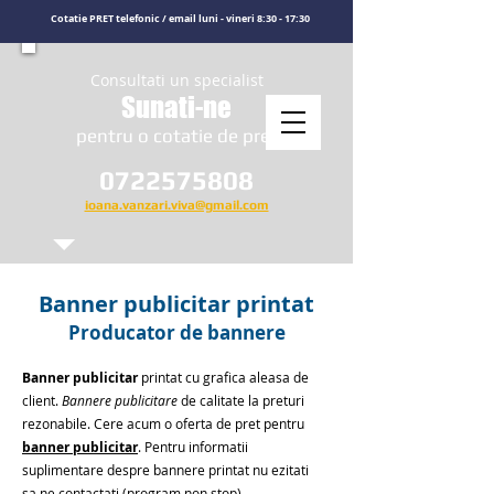
Cotatie PRET telefonic / email luni - vineri 8:30 - 17:30
Consultati un specialist
Sunati-ne
​pentru o cotatie de pret
0722575808
ioana.vanzari.viva@gmail.com
Banner publicitar printat
Producator de bannere
Banner publicitar
printat cu grafica aleasa de
client.
Bannere publicitare
de calitate la preturi
rezonabile. Cere acum o oferta de pret pentru
banner publicitar
. Pentru informatii
suplimentare despre bannere printat nu ezitati
sa ne contactati (program non stop).