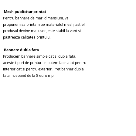
Mesh publicitar printat
Pentru bannere de mari dimensiuni, va
propunem sa printam pe materialul mesh, astfel
produsul devine mai usor, este stabil la vant si
pastreaza calitatea printului.
Bannere dubla fata
Producem bannere simple cat si dubla fata,
aceste tipuri de printuri le putem face atat pentru
interior cat si pentru exterior. Pret banner dubla
fata incepand de la 8 euro mp.
Bannere publicitare de mari dimensiuni
Fabrica de bannere Atlas Media realizeaza
bannere in toata tara. Oferim servicii de
transport si montaj. De la bannere mai mari de
250 mp oferim reduceri semnificative.
Cere oferta de pret pentru