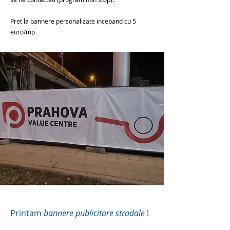
Pret la bannere personalizate incepand cu 5
euro/mp
Printam
bannere publicitare stradale
!