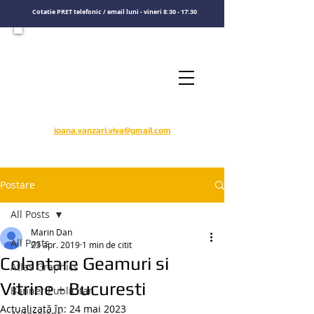
Cotatie PRET telefonic / email luni - vineri 8:30 - 17:30
Consultati un specialist
Sunati-ne
​pentru o cotatie de pret
0722575808
ioana.vanzari.viva@gmail.com
Postare
All Posts
Marin Dan
All Posts
23 apr. 2019
1 min de citit
Colantare Geamuri si
Atlas Graphics
Vitrine - Bucuresti
Banner Publicitar
Actualizată în:
24 mai 2023