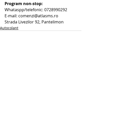
Program non-stop:
Whataspp/telefonic: 0728990292
E-mail: comenzi@atlasms.ro
Strada Livezilor 92, Pantelimon
Autocolant
Postări recente
Afișează-le pe toate