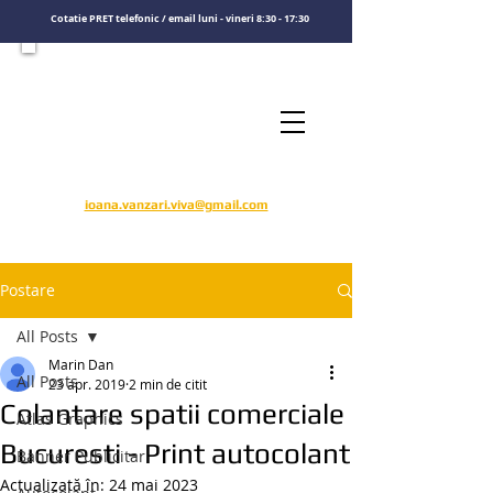
Cotatie PRET telefonic / email luni - vineri 8:30 - 17:30
Consultati un specialist
Sunati-ne
​pentru o cotatie de pret
0722575808
ioana.vanzari.viva@gmail.com
Postare
All Posts
Marin Dan
All Posts
23 apr. 2019
2 min de citit
Colantare spatii comerciale
Atlas Graphics
Bucuresti - Print autocolant
Banner Publicitar
Actualizată în:
24 mai 2023