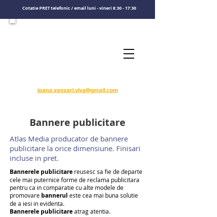
Cotatie PRET telefonic / email luni - vineri 8:30 - 17:30
Consultati un specialist
Sunati-ne
​pentru o cotatie de pret
0722575808
ioana.vanzari.viva@gmail.com
Bannere publicitare
Atlas Media producator de bannere
publicitare la orice dimensiune. Finisari
incluse in pret.
Bannerele publicitare
reusesc sa fie de departe
cele mai puternice forme de reclama publicitara
pentru ca in comparatie cu alte modele de
promovare
bannerul
este cea mai buna solutie
de a iesi in evidenta.
Bannerele publicitare
atrag atentia.