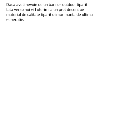
Daca aveti nevoie de un banner outdoor tiparit
fata verso noi vi-l oferim la un pret decent pe
material de calitate tiparit o imprimanta de ultima
generatie.
Finisajele ( capse , gauri de vant, buzunare, tiv )
sunt incluse in pret.
Folosim frontlit gros, rezistent la actiuni mecanice.
Cum pot face cerere pentru ofertare ? Ce
pret are un banner publicitar stradal ?
Trimite cererea pe adresa de
mail
comenzi@atlasms.ro
iar in cel mai scurt timp
cineva din departamentul de vanzari o sa te
contacteze ! Deasemenea ne puteti contacta
telefonic cat si Whatsapp la
0728990292
Programul nostru de lucru pentru asistenta este
08:30-17:30 Luni - Vineri !