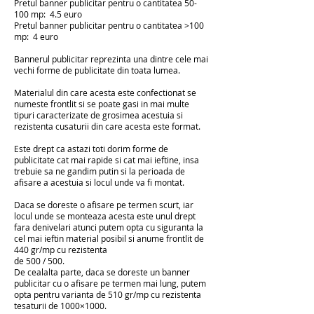
Pretul banner publicitar pentru o cantitatea 50-
100 mp
: 4.5 euro
Pretul banner publicitar pentru o cantitatea >100
mp
: 4 euro
Bannerul publicitar reprezinta una dintre cele mai
vechi forme de publicitate din toata lumea.
Materialul din care acesta este confectionat se
numeste frontlit si se poate gasi in mai multe
tipuri caracterizate de grosimea acestuia si
rezistenta cusaturii din care acesta este format.
Este drept ca astazi toti dorim forme de
publicitate cat mai rapide si cat mai ieftine, insa
trebuie sa ne gandim putin si la perioada de
afisare a acestuia si locul unde va fi montat.
Daca se doreste o afisare pe termen scurt, iar
locul unde se monteaza acesta este unul drept
fara denivelari atunci putem opta cu siguranta la
cel mai ieftin material posibil si anume frontlit de
440 gr/mp cu rezistenta
de 500 / 500.
De cealalta parte, daca se doreste un banner
publicitar cu o afisare pe termen mai lung, putem
opta pentru varianta de 510 gr/mp cu rezistenta
tesaturii de 1000×1000.