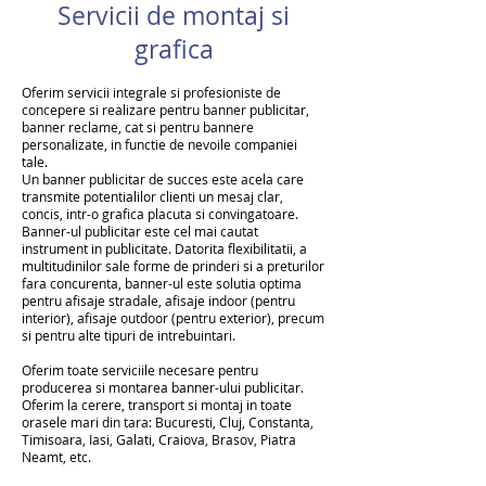
Servicii de montaj si
grafica
Oferim servicii integrale si profesioniste de
concepere si realizare pentru banner publicitar,
banner reclame, cat si pentru bannere
personalizate, in functie de nevoile companiei
tale.
Un banner publicitar de succes este acela care
transmite potentialilor clienti un mesaj clar,
concis, intr-o grafica placuta si convingatoare.
Banner-ul publicitar este cel mai cautat
instrument in publicitate. Datorita flexibilitatii, a
multitudinilor sale forme de prinderi si a preturilor
fara concurenta, banner-ul este solutia optima
pentru afisaje stradale, afisaje indoor (pentru
interior), afisaje outdoor (pentru exterior), precum
si pentru alte tipuri de intrebuintari.
Oferim toate serviciile necesare pentru
producerea si montarea banner-ului publicitar.
Oferim la cerere, transport si montaj in toate
orasele mari din tara: Bucuresti, Cluj, Constanta,
Timisoara, Iasi, Galati, Craiova, Brasov, Piatra
Neamt, etc.